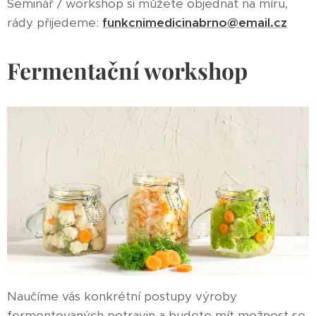
Seminář / workshop si můžete objednat na míru,
rády přijedeme:
funkcnimedicinabrno@email.cz
Fermentační workshop
Naučíme vás konkrétní postupy výroby
fermentovaných potravin a budete mít možnost se